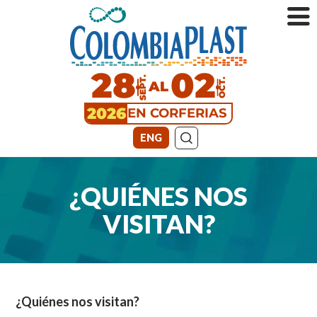
28
02
SEPT.
AL
OCT.
2026
EN CORFERIAS
ENG
¿QUIÉNES NOS
VISITAN?
¿Quiénes nos visitan?