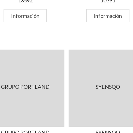
13592
10391
Información
Información
GRUPO PORTLAND
SYENSQO
GRUPO PORTLAND
SYENSQO