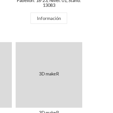
Pabellón: 18-23, Nivel: 01, Stand:
13083
Información
3D makeR
3D makeR