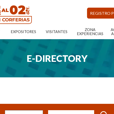
02
PT.
AL
OCT.
REGISTRO 
 CORFERIAS
E
ZONA
A
EXPOSITORES
VISITANTES
EXPERIENCIAS
A
E-DIRECTORY